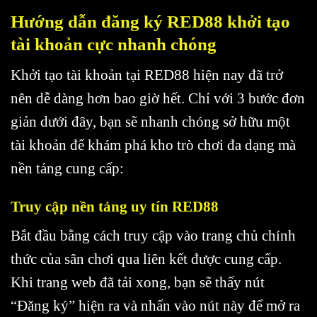
Hướng dẫn đăng ký RED88 khởi tạo
tài khoản cực nhanh chóng
Khởi tạo tài khoản tại RED88 hiện nay đã trở
nên dễ dàng hơn bao giờ hết. Chỉ với 3 bước đơn
giản dưới đây, bạn sẽ nhanh chóng sở hữu một
tài khoản để khám phá kho trò chơi đa dạng mà
nền tảng cung cấp:
Truy cập nền tảng uy tín RED88
Bắt đầu bằng cách truy cập vào trang chủ chính
thức của sân chơi qua liên kết được cung cấp.
Khi trang web đã tải xong, bạn sẽ thấy nút
“Đăng ký” hiện ra và nhấn vào nút này để mở ra