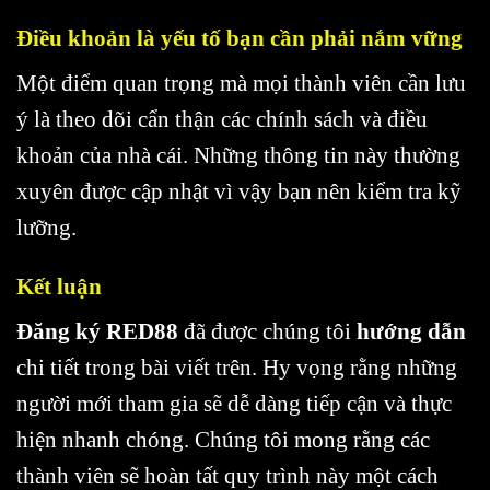
Điều khoản là yếu tố bạn cần phải nắm vững
Một điểm quan trọng mà mọi thành viên cần lưu
ý là theo dõi cẩn thận các chính sách và điều
khoản của nhà cái. Những thông tin này thường
xuyên được cập nhật vì vậy bạn nên kiểm tra kỹ
lưỡng.
Kết luận
Đăng ký RED88
đã được chúng tôi
hướng dẫn
chi tiết trong bài viết trên. Hy vọng rằng những
người mới tham gia sẽ dễ dàng tiếp cận và thực
hiện nhanh chóng. Chúng tôi mong rằng các
thành viên sẽ hoàn tất quy trình này một cách