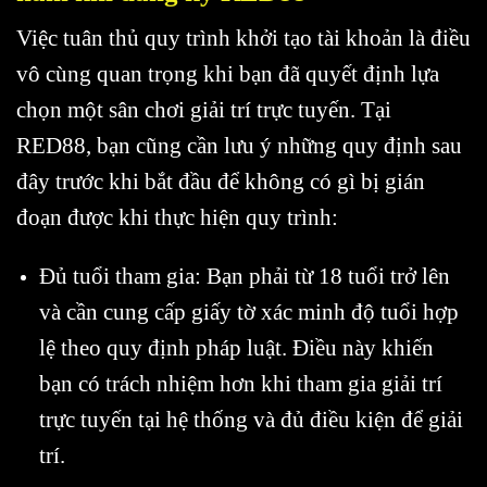
Việc tuân thủ quy trình khởi tạo tài khoản là điều
vô cùng quan trọng khi bạn đã quyết định lựa
chọn một sân chơi giải trí trực tuyến. Tại
RED88, bạn cũng cần lưu ý những quy định sau
đây trước khi bắt đầu để không có gì bị gián
đoạn được khi thực hiện quy trình:
Đủ tuổi tham gia: Bạn phải từ 18 tuổi trở lên
và cần cung cấp giấy tờ xác minh độ tuổi hợp
lệ theo quy định pháp luật. Điều này khiến
bạn có trách nhiệm hơn khi tham gia giải trí
trực tuyến tại hệ thống và đủ điều kiện để giải
trí.