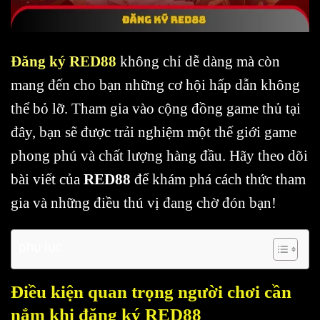
Đăng ký RED88
không chỉ dễ dàng mà còn
mang đến cho bạn những cơ hội hấp dẫn không
thể bỏ lỡ. Tham gia vào cộng đồng game thủ tại
đây, bạn sẽ được trải nghiệm một thế giới game
phong phú và chất lượng hàng đầu. Hãy theo dõi
bài viết của
RED88
để khám phá cách thức tham
gia và những điều thú vị đang chờ đón bạn!
phụ lục
Điều kiện quan trọng người chơi cần
nắm khi đăng ký RED88