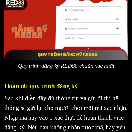
Quy trình đăng ký RED88 chuẩn xác nhất
Hoàn tất quy trình đăng ký
Sau khi điền đầy đủ thông tin và gửi đi thì hệ
thống sẽ gửi lại cho người chơi một mã xác nhận.
Nhập mã này vào ô xác thực để hoàn thành việc
đăng ký. Nếu bạn không nhận được mã, hãy yêu