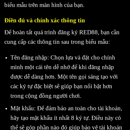
biểu mẫu trên màn hình của bạn.
Điền đủ và chính xác thông tin
Để hoàn tất quá trình đăng ký RED88, bạn cần
cung cấp các thông tin sau trong biểu mẫu:
Tên đăng nhập: Chọn lựa và đặt cho chính
mình một cái tên dễ nhớ để khi đăng nhập
được dễ dàng hơn. Một tên gọi sáng tạo với
các ký tự đặc biệt sẽ giúp bạn nổi bật hơn
trong cộng đồng người chơi.
Mật khẩu: Để đảm bảo an toàn cho tài khoản,
hãy tạo mật khẩu ít nhất 8 ký tự. Điều này có
thể sẽ góp phần nào đó giúp bảo vệ tài khoản