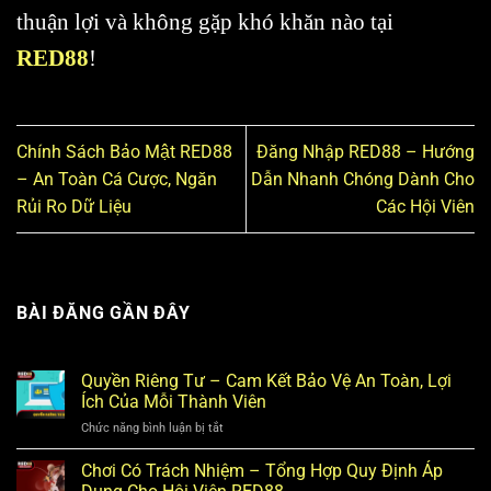
thuận lợi và không gặp khó khăn nào tại
RED88
!
Chính Sách Bảo Mật RED88
Đăng Nhập RED88 – Hướng
– An Toàn Cá Cược, Ngăn
Dẫn Nhanh Chóng Dành Cho
Rủi Ro Dữ Liệu
Các Hội Viên
BÀI ĐĂNG GẦN ĐÂY
Quyền Riêng Tư – Cam Kết Bảo Vệ An Toàn, Lợi
Ích Của Mỗi Thành Viên
Chức năng bình luận bị tắt
ở
Quyền
Riêng
Chơi Có Trách Nhiệm – Tổng Hợp Quy Định Áp
Tư