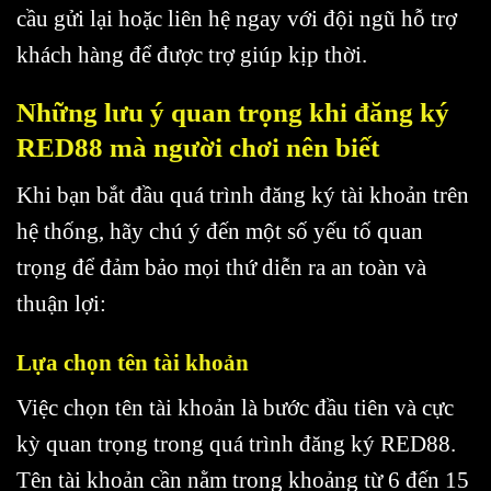
cầu gửi lại hoặc liên hệ ngay với đội ngũ hỗ trợ
khách hàng để được trợ giúp kịp thời.
Những lưu ý quan trọng khi đăng ký
RED88 mà người chơi nên biết
Khi bạn bắt đầu quá trình đăng ký tài khoản trên
hệ thống, hãy chú ý đến một số yếu tố quan
trọng để đảm bảo mọi thứ diễn ra an toàn và
thuận lợi:
Lựa chọn tên tài khoản
Việc chọn tên tài khoản là bước đầu tiên và cực
kỳ quan trọng trong quá trình đăng ký RED88.
Tên tài khoản cần nằm trong khoảng từ 6 đến 15