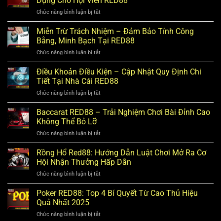
Dụng Cho Hội Viên RED88
–
Chức năng bình luận bị tắt
ở
Cam
Chơi
Kết
Có
Miễn Trừ Trách Nhiệm – Đảm Bảo Tính Công
Bảo
Trách
Vệ
Bằng, Minh Bạch Tại RED88
Nhiệm
An
Chức năng bình luận bị tắt
ở
–
Toàn,
Miễn
Tổng
Lợi
Trừ
Điều Khoản Điều Kiện – Cập Nhật Quy Định Chi
Hợp
Ích
Trách
Quy
Tiết Tại Nhà Cái RED88
Của
Nhiệm
Định
Mỗi
Chức năng bình luận bị tắt
ở
–
Áp
Thành
Điều
Đảm
Dụng
Viên
Khoản
Baccarat RED88 – Trải Nghiệm Chơi Bài Đỉnh Cao
Bảo
Cho
Điều
Tính
Không Thể Bỏ Lỡ
Hội
Kiện
Công
Viên
Chức năng bình luận bị tắt
ở
–
Bằng,
RED88
Baccarat
Cập
Minh
RED88
Rồng Hổ Red88: Hướng Dẫn Luật Chơi Mở Ra Cơ
Nhật
Bạch
–
Quy
Hội Nhận Thưởng Hấp Dẫn
Tại
Trải
Định
RED88
Chức năng bình luận bị tắt
ở
Nghiệm
Chi
Rồng
Chơi
Tiết
Hổ
Poker RED88: Top 4 Bí Quyết Từ Cao Thủ Hiệu
Bài
Tại
Red88:
Đỉnh
Quả Nhất 2025
Nhà
Hướng
Cao
Cái
Chức năng bình luận bị tắt
ở
Dẫn
Không
RED88