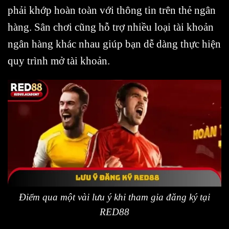
phải khớp hoàn toàn với thông tin trên thẻ ngân
hàng. Sân chơi cũng hỗ trợ nhiều loại tài khoản
ngân hàng khác nhau giúp bạn dễ dàng thực hiện
quy trình mở tài khoản.
Điểm qua một vài lưu ý khi tham gia đăng ký tại
RED88