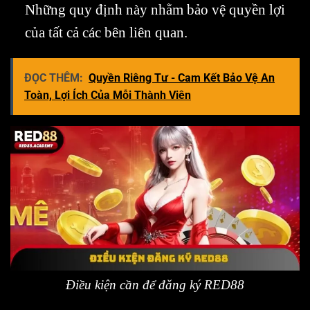
Những quy định này nhằm bảo vệ quyền lợi
của tất cả các bên liên quan.
ĐỌC THÊM:
Quyền Riêng Tư - Cam Kết Bảo Vệ An
Toàn, Lợi Ích Của Mỗi Thành Viên
Điều kiện cần để đăng ký RED88